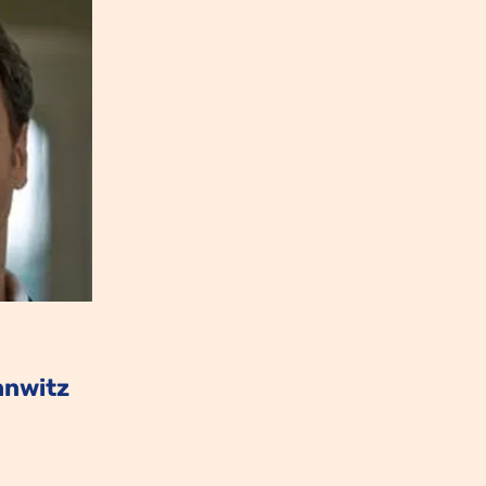
nnwitz