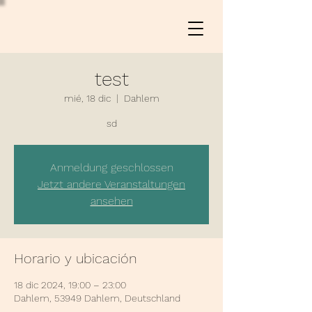
test
mié, 18 dic
  |  
Dahlem
sd
Anmeldung geschlossen
Jetzt andere Veranstaltungen
ansehen
Horario y ubicación
18 dic 2024, 19:00 – 23:00
Dahlem, 53949 Dahlem, Deutschland